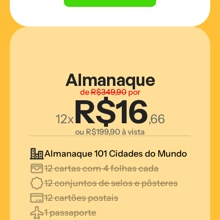
Almanaque
de 
R$349,90
 por
R$16
12x
,66
ou R$199,90 à vista
Almanaque 101 Cidades do Mundo
12 cartas com 4 folhas cada
12 conjuntos de selos e pôsteres
12 cartões postais
1 passaporte