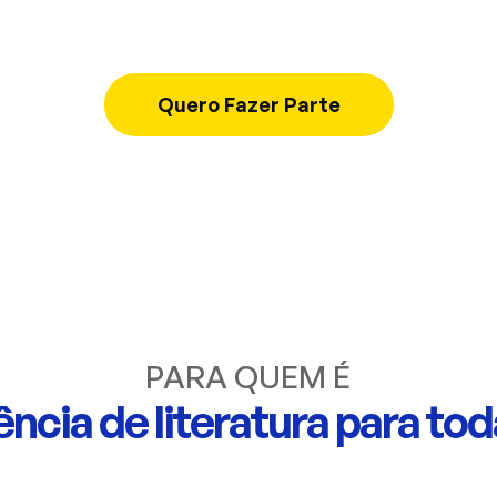
.
a história local.
Quero Fazer Parte
PARA QUEM É
ncia de literatura para tod