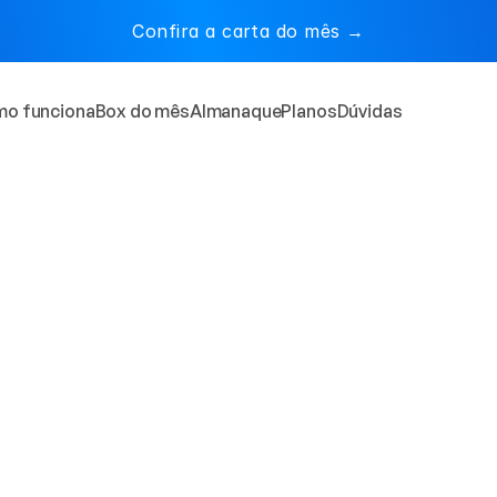
Confira a carta do mês ‭→
o funciona
Box do mês
Almanaque
Planos
Dúvidas
Em um mundo digital, as 
as
 ainda vêm 
 através de uma