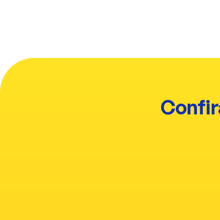
Aqui, você viaja através 
muita cultura, expandin
alimentando seu es
Confir
Você escolhe seu plan