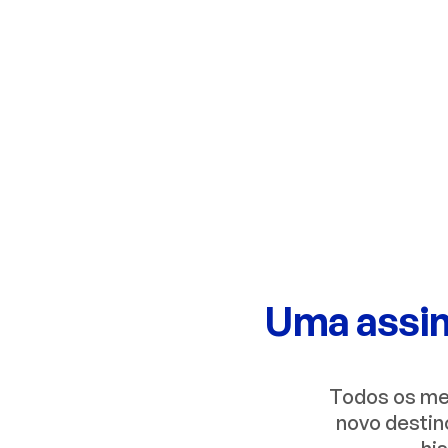
experiência única para você e sua família
conhecer o mundo longe das telas.
Assinar Agora
Uma assina
Todos os mes
novo destin