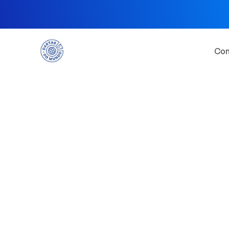
Com
melhores históri
no papel
Resgate a magia e nostalgia das cartas,