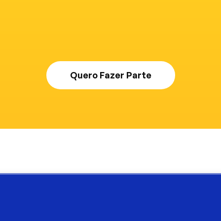
04
Constrói, m
repleto de s
Quero Fazer Parte
C
A
R
T
A
D
O
M
Ê
S
:
B
A