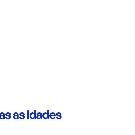
cultura do destino da vez.
as as idades