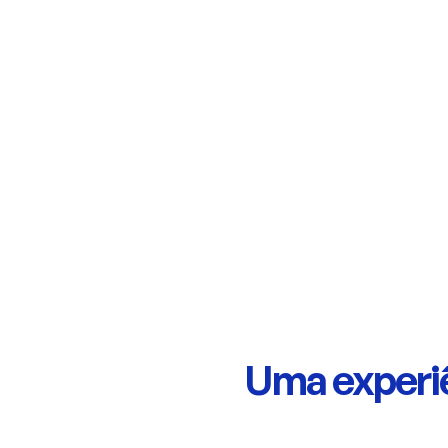
e a vida nas ruas de um novo lugar do mundo
Uma experiê