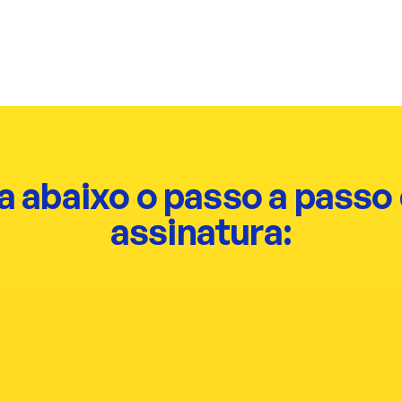
de cartas com histórias e
do sua visão de mundo e
pírito aventureiro.
a abaixo o passo a passo 
assinatura:
01
o de viagem.