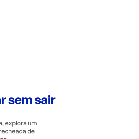
r sem sair 
a, explora um
 recheada de